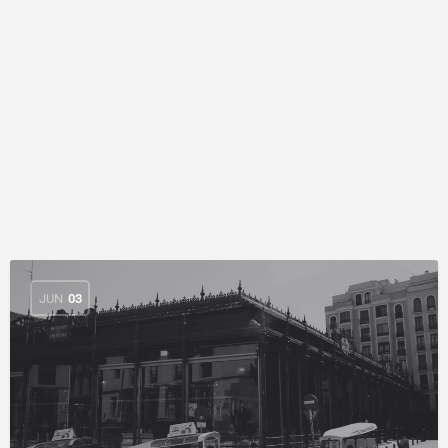
JUN
03