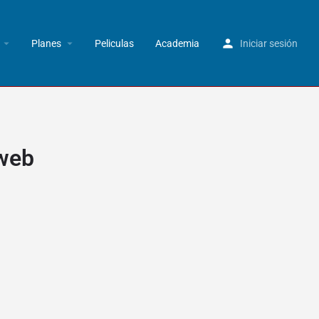
Planes
Peliculas
Academia
Iniciar sesión
 web