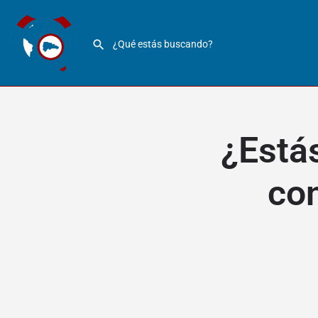
¿Está
con