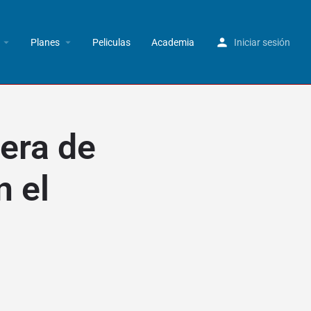
Planes
Peliculas
Academia
Iniciar sesión
era de
n el